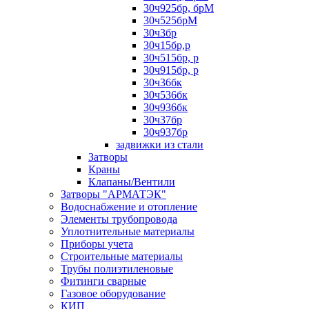
30ч925бр, брМ
30ч525брМ
30ч3бр
30ч15бр,р
30ч515бр, р
30ч915бр, р
30ч36бк
30ч536бк
30ч936бк
30ч37бр
30ч937бр
задвижки из стали
Затворы
Краны
Клапаны/Вентили
Затворы "АРМАТЭК"
Водоснабжение и отопление
Элементы трубопровода
Уплотнительные материалы
Приборы учета
Строительные материалы
Трубы полиэтиленовые
Фитинги сварные
Газовое оборудование
КИП