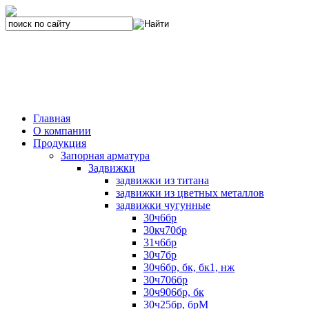
Главная
О компании
Продукция
Запорная арматура
Задвижки
задвижки из титана
задвижки из цветных металлов
задвижки чугунные
30ч6бр
30кч70бр
31ч6бр
30ч7бр
30ч6бр, бк, бк1, нж
30ч706бр
30ч906бр, бк
30ч25бр, брМ