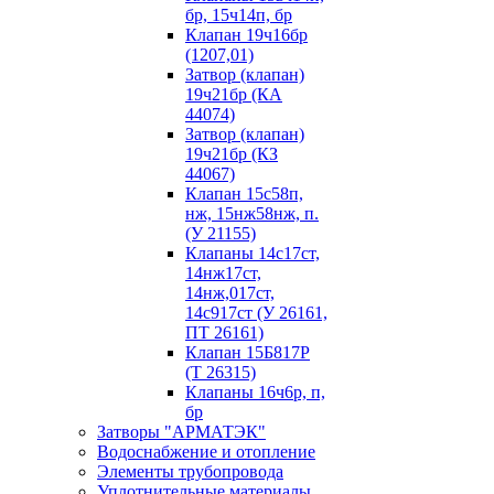
бр, 15ч14п, бр
Клапан 19ч16бр
(1207,01)
Затвор (клапан)
19ч21бр (КА
44074)
Затвор (клапан)
19ч21бр (КЗ
44067)
Клапан 15с58п,
нж, 15нж58нж, п.
(У 21155)
Клапаны 14с17ст,
14нж17ст,
14нж,017ст,
14с917ст (У 26161,
ПТ 26161)
Клапан 15Б817Р
(Т 26315)
Клапаны 16ч6р, п,
бр
Затворы "АРМАТЭК"
Водоснабжение и отопление
Элементы трубопровода
Уплотнительные материалы