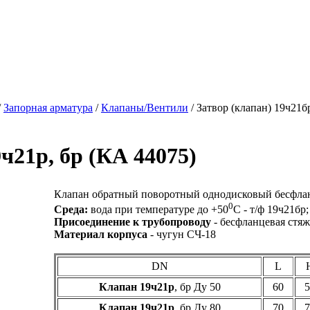
/
Запорная арматура
/
Клапаны/Вентили
/ Затвор (клапан) 19ч21б
ч21р, бр (КА 44075)
Клапан обратный поворотный однодисковый бесфл
0
Среда:
вода при температуре до +50
С - т/ф 19ч21бр
Присоединение к трубопроводу
- бесфланцевая стяж
Материал корпуса
- чугун СЧ-18
DN
L
Клапан 19ч21р
, бр Ду 50
60
5
Клапан 19ч21р
, бр Ду 80
70
7