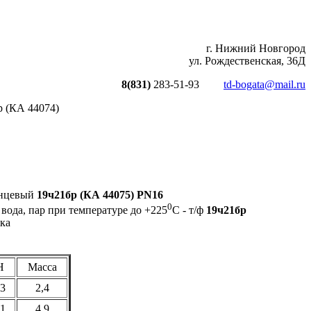
г. Нижний Новгород
ул. Рождественская, 36Д
8(831)
283-51-93
td-bogata@mail.ru
р (КА 44074)
анцевый
19ч21бр (КА 44075) PN16
0
; вода, пар при температуре до +225
С - т/ф
19ч21бр
ка
H
Масса
3
2,4
1
4,9