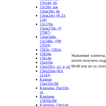
15ч14п, бр
13с18п, нж,
13нж18п, бк
13нж24ст (К 23-
134)
13с27бк,
13нж27бк, (У
27087)
13нж54бк,
13с54бк, (УФ
27019)
15Б3р, 15Б1п
15Б2бк
Уважаемые клиенты,
15Б14п
хотите получить под
15кч16п
99-68 или по эл. почт
15кч19п1, п2, р, р2
15кч22нж (КА
21143)
Клапан
15кч32п1М
Клапаны 15кч33п,
р1
Клапаны
15Б50р3М
Клапаны 15вч14п,