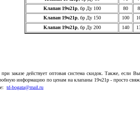
Клапан 19ч21р
, бр Ду 100
80
8
Клапан 19ч21р
, бр Ду 150
100
1
Клапан 19ч21р
, бр Ду 200
140
1
 при заказе действует оптовая система скидок. Также, если 
робную информацию по ценам на клапаны 19ч21р - просто свяж
е:
td-bogata@mail.r
u