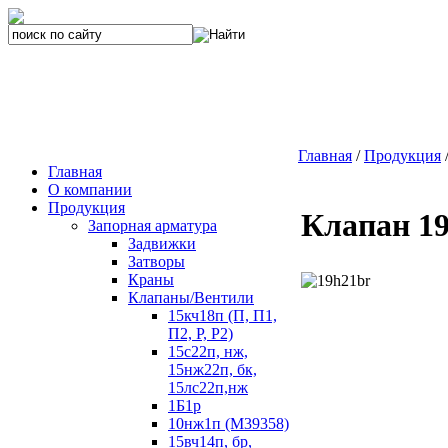
Главная
/
Продукция
Главная
О компании
Продукция
Клапан 19
Запорная арматура
Задвижки
Затворы
Краны
Клапаны/Вентили
15кч18п (П, П1,
П2, Р, Р2)
15с22п, нж,
15нж22п, бк,
15лс22п,нж
1Б1р
10нж1п (М39358)
15вч14п, бр,