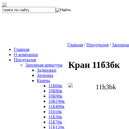
Главная
/
Продукция
/
Запорна
Главная
О компании
Продукция
Кран 11б3бк
Запорная арматура
Задвижки
Затворы
Краны
11Б6бк
10Б8бк
10Б9бк
10Б19бк
11Б40бк
11б1бк
11Б3бк
11Б7бк
11Б12бк