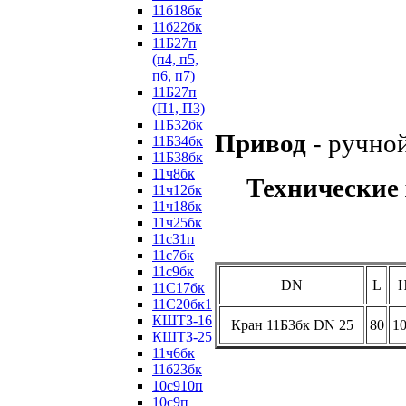
11б18бк
11б22бк
11Б27п
(п4, п5,
п6, п7)
11Б27п
(П1, П3)
11Б32бк
Привод
- ручно
11Б34бк
11Б38бк
11ч8бк
Технические 
11ч12бк
11ч18бк
11ч25бк
11с31п
11с7бк
11с9бк
DN
L
11С17бк
11С20бк1
КШТЗ-16
Кран 11Б3бк DN 25
80
1
КШТЗ-25
11ч6бк
11б23бк
10с910п
10с9п