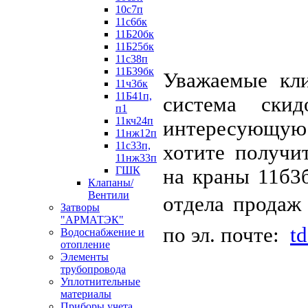
10с7п
11с6бк
11Б20бк
11Б25бк
11с38п
11Б39бк
Уважаемые кли
11ч3бк
11Б41п,
система ски
п1
11кч24п
интересующую
11нж12п
11с33п,
хотите получ
11нж33п
ГШК
на краны 11б3
Клапаны/
Вентили
отдела продаж
Затворы
"АРМАТЭК"
по эл. почте:
t
Водоснабжение и
отопление
Элементы
трубопровода
Уплотнительные
материалы
Приборы учета